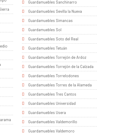
ampo
Guardamuebles Sanchinarro
Sierra
Guardamuebles Sevilla la Nueva
Guardamuebles Simancas
Guardamuebles Sol
Guardamuebles Soto del Real
edio
Guardamuebles Tetuán
Guardamuebles Torrejón de Ardoz
a
Guardamuebles Torrejón de la Calzada
Guardamuebles Torrelodones
Guardamuebles Torres de la Alameda
Guardamuebles Tres Cantos
Guardamuebles Universidad
Guardamuebles Usera
Jarama
Guardamuebles Valdemorillo
Guardamuebles Valdemoro