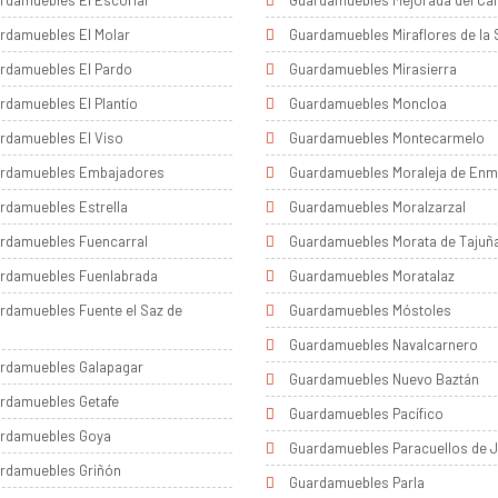
rdamuebles El Escorial
Guardamuebles Mejorada del C
rdamuebles El Molar
Guardamuebles Miraflores de la 
rdamuebles El Pardo
Guardamuebles Mirasierra
rdamuebles El Plantío
Guardamuebles Moncloa
rdamuebles El Viso
Guardamuebles Montecarmelo
rdamuebles Embajadores
Guardamuebles Moraleja de Enm
rdamuebles Estrella
Guardamuebles Moralzarzal
rdamuebles Fuencarral
Guardamuebles Morata de Tajuñ
rdamuebles Fuenlabrada
Guardamuebles Moratalaz
rdamuebles Fuente el Saz de
Guardamuebles Móstoles
a
Guardamuebles Navalcarnero
rdamuebles Galapagar
Guardamuebles Nuevo Baztán
rdamuebles Getafe
Guardamuebles Pacífico
rdamuebles Goya
Guardamuebles Paracuellos de 
rdamuebles Griñón
Guardamuebles Parla