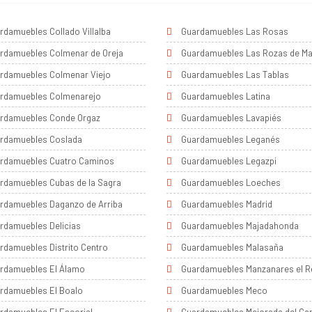
rdamuebles Collado Villalba
Guardamuebles Las Rosas
rdamuebles Colmenar de Oreja
Guardamuebles Las Rozas de Ma
rdamuebles Colmenar Viejo
Guardamuebles Las Tablas
rdamuebles Colmenarejo
Guardamuebles Latina
rdamuebles Conde Orgaz
Guardamuebles Lavapiés
rdamuebles Coslada
Guardamuebles Leganés
rdamuebles Cuatro Caminos
Guardamuebles Legazpi
rdamuebles Cubas de la Sagra
Guardamuebles Loeches
rdamuebles Daganzo de Arriba
Guardamuebles Madrid
rdamuebles Delicias
Guardamuebles Majadahonda
rdamuebles Distrito Centro
Guardamuebles Malasaña
rdamuebles El Álamo
Guardamuebles Manzanares el R
rdamuebles El Boalo
Guardamuebles Meco