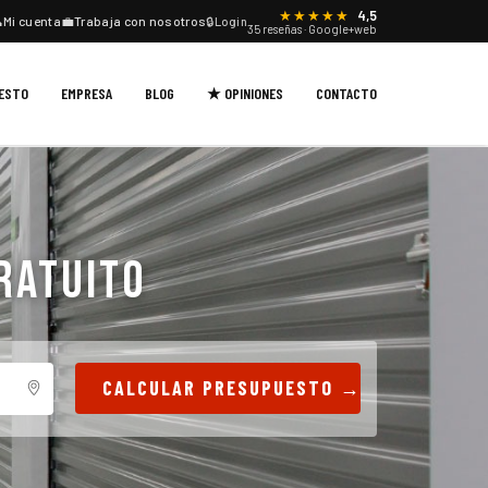
★★★★★
4,5

Mi cuenta
💼
Trabaja con nosotros
🔒
Login
35 reseñas · Google+web
UESTO
EMPRESA
BLOG
★ OPINIONES
CONTACTO
RATUITO
CALCULAR PRESUPUESTO →