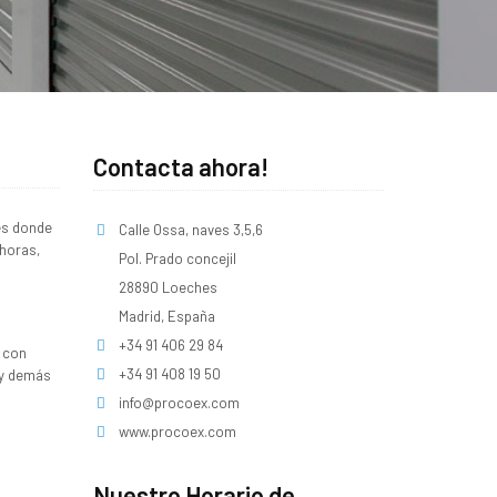
Contacta ahora!
es donde
Calle Ossa, naves 3,5,6
horas,
Pol. Prado concejil
28890 Loeches
Madrid, España
+34 91 406 29 84
 con
+34 91 408 19 50
 y demás
info@procoex.com
www.procoex.com
Nuestro Horario de