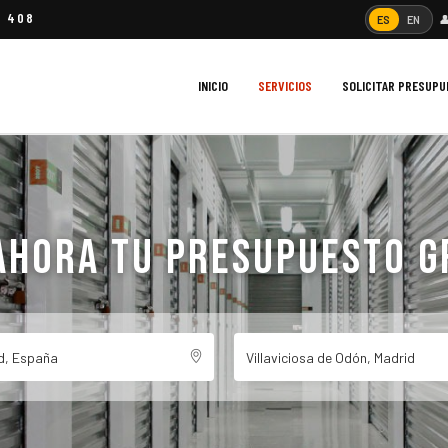
4 408

ES
EN
INICIO
SERVICIOS
SOLICITAR PRESUP
AHORA TU PRESUPUESTO G