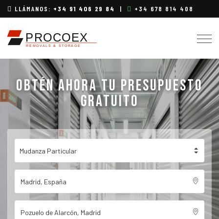
LLÁMANOS:
+34 91 406 29 84
|
+34 678 814 408
Togg
navig
OBTÉN AHORA TU PRESUPUESTO
GRATUITO