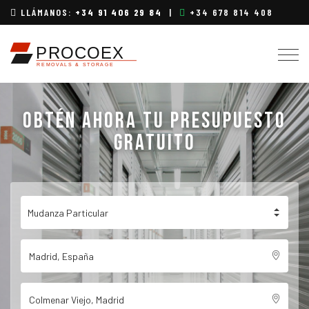
LLÁMANOS:
+34 91 406 29 84
|
+34 678 814 408
Togg
navig
OBTÉN AHORA TU PRESUPUESTO
GRATUITO