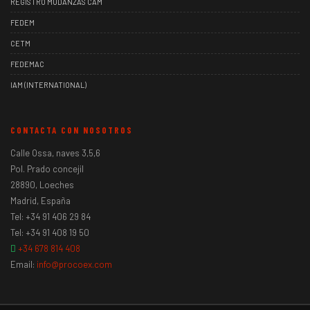
REGISTRO MUDANZAS CAM
FEDEM
CETM
FEDEMAC
IAM (INTERNATIONAL)
CONTACTA CON NOSOTROS
Calle Ossa, naves 3,5,6
Pol. Prado concejil
28890, Loeches
Madrid, España
Tel: +34 91 406 29 84
Tel: +34 91 408 19 50
+34 678 814 408
Email:
info@procoex.com