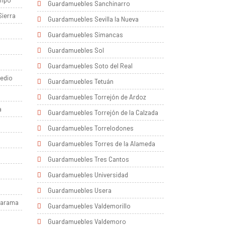
ampo
Guardamuebles Sanchinarro
Sierra
Guardamuebles Sevilla la Nueva
Guardamuebles Simancas
Guardamuebles Sol
Guardamuebles Soto del Real
edio
Guardamuebles Tetuán
Guardamuebles Torrejón de Ardoz
a
Guardamuebles Torrejón de la Calzada
Guardamuebles Torrelodones
Guardamuebles Torres de la Alameda
Guardamuebles Tres Cantos
Guardamuebles Universidad
Guardamuebles Usera
Jarama
Guardamuebles Valdemorillo
Guardamuebles Valdemoro