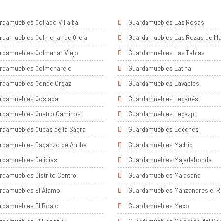
rdamuebles Collado Villalba
Guardamuebles Las Rosas
rdamuebles Colmenar de Oreja
Guardamuebles Las Rozas de Ma
rdamuebles Colmenar Viejo
Guardamuebles Las Tablas
rdamuebles Colmenarejo
Guardamuebles Latina
rdamuebles Conde Orgaz
Guardamuebles Lavapiés
rdamuebles Coslada
Guardamuebles Leganés
rdamuebles Cuatro Caminos
Guardamuebles Legazpi
rdamuebles Cubas de la Sagra
Guardamuebles Loeches
rdamuebles Daganzo de Arriba
Guardamuebles Madrid
rdamuebles Delicias
Guardamuebles Majadahonda
rdamuebles Distrito Centro
Guardamuebles Malasaña
rdamuebles El Álamo
Guardamuebles Manzanares el R
rdamuebles El Boalo
Guardamuebles Meco