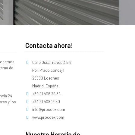
Contacta ahora!
 podemos
Calle Ossa, naves 3,5,6
stema de
Pol. Prado concejil
28890 Loeches
Madrid, España
+34 91 406 29 84
ncia 24
+34 91 408 19 50
res y los
info@procoex.com
www.procoex.com
Nuestro Horario de