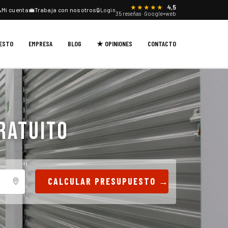
★★★★★
4,5

Mi cuenta
💼
Trabaja con nosotros
🔒
Login
35 reseñas · Google+web
UESTO
EMPRESA
BLOG
★ OPINIONES
CONTACTO
RATUITO
CALCULAR PRESUPUESTO →