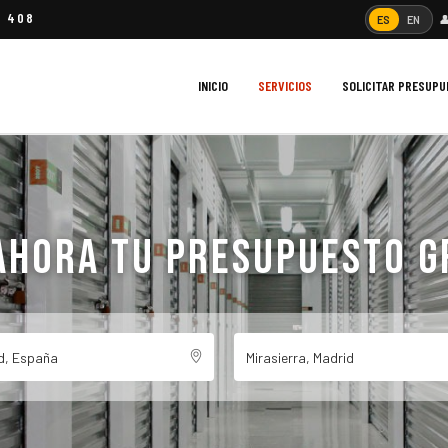
4 408

ES
EN
INICIO
SERVICIOS
SOLICITAR PRESUP
AHORA TU PRESUPUESTO G