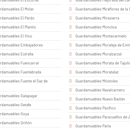
rdamuebles El Escorial
Guardamuebles Mejorada del C
rdamuebles El Molar
Guardamuebles Miraflores de la 
rdamuebles El Pardo
Guardamuebles Mirasierra
rdamuebles El Plantío
Guardamuebles Moncloa
rdamuebles El Viso
Guardamuebles Montecarmelo
rdamuebles Embajadores
Guardamuebles Moraleja de Enm
rdamuebles Estrella
Guardamuebles Moralzarzal
rdamuebles Fuencarral
Guardamuebles Morata de Tajuñ
rdamuebles Fuenlabrada
Guardamuebles Moratalaz
rdamuebles Fuente el Saz de
Guardamuebles Móstoles
a
Guardamuebles Navalcarnero
rdamuebles Galapagar
Guardamuebles Nuevo Baztán
rdamuebles Getafe
Guardamuebles Pacífico
rdamuebles Goya
Guardamuebles Paracuellos de 
rdamuebles Griñón
Guardamuebles Parla