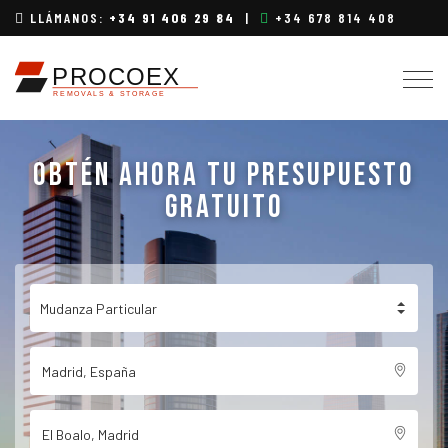
LLÁMANOS:
+34 91 406 29 84
|
+34 678 814 408
Togg
navig
OBTÉN AHORA TU PRESUPUESTO
GRATUITO