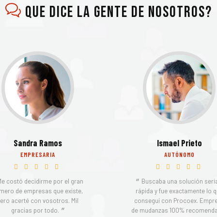
Que dice la gente de Nosotros?
Sandra Ramos
Ismael Prieto
EMPRESARIA
AUTÓNOMO
Me costó decidirme por el gran
Buscaba una solución seria
mero de empresas que existe,
rápida y fue exactamente lo 
ero acerté con vosotros. Mil
conseguí con Procoex. Empr
gracias por todo.
de mudanzas 100% recomenda