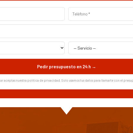
Pedir presupuesto en 24 h →
iar aceptas nuestra política de privacidad. Solo usamos tus datos para llamarte con el presu