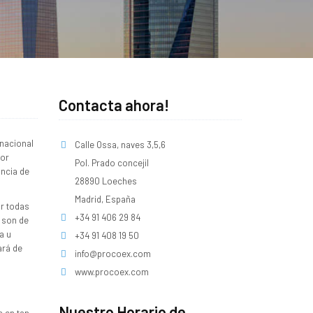
Contacta ahora!
 nacional
Calle Ossa, naves 3,5,6
por
Pol. Prado concejil
incia de
28890 Loeches
Madrid, España
ar todas
+34 91 406 29 84
 son de
a u
+34 91 408 19 50
ará de
info@procoex.com
www.procoex.com
Nuestro Horario de