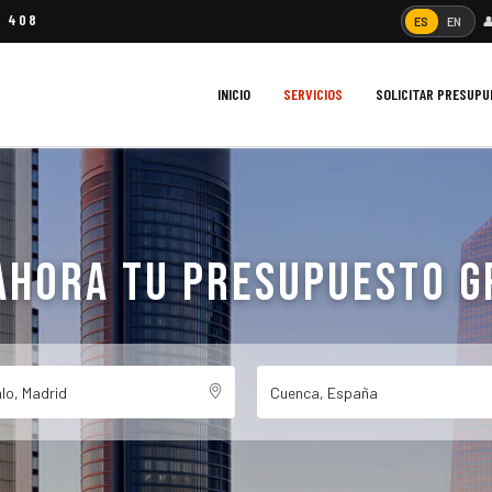
4 408

ES
EN
INICIO
SERVICIOS
SOLICITAR PRESUP
AHORA TU PRESUPUESTO G