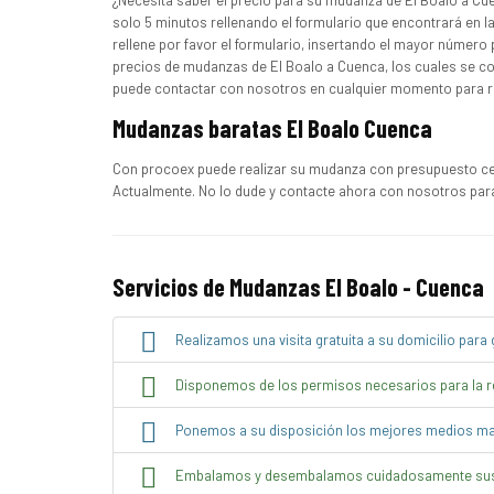
¿Necesita saber el precio para su mudanza de El Boalo a Cu
solo 5 minutos rellenando el formulario que encontrará en l
rellene por favor el formulario, insertando el mayor número p
precios de mudanzas de El Boalo a Cuenca, los cuales se co
puede contactar con nosotros en cualquier momento para rec
Mudanzas baratas El Boalo Cuenca
Con procoex puede realizar su mudanza con presupuesto cer
Actualmente. No lo dude y contacte ahora con nosotros par
Servicios de Mudanzas El Boalo - Cuenca
Realizamos una visita gratuita a su domicilio para g
Disponemos de los permisos necesarios para la re
Ponemos a su disposición los mejores medios mat
Embalamos y desembalamos cuidadosamente sus 