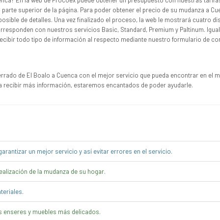
enca? En la web de Procoex puede obtener un presupuesto con nuestras tarifa
a parte superior de la página. Para poder obtener el precio de su mudanza a Cu
osible de detalles. Una vez finalizado el proceso, la web le mostrará cuatro di
rresponden con nuestros servicios Basic, Standard, Premium y Paltinum. Igua
ibir todo tipo de información al respecto mediante nuestro formulario de co
rado de El Boalo a Cuenca con el mejor servicio que pueda encontrar en el 
a recibir más información, estaremos encantados de poder ayudarle.
arantizar un mejor servicio y así evitar errores en el servicio.
alización de la mudanza de su hogar.
eriales.
enseres y muebles más delicados.