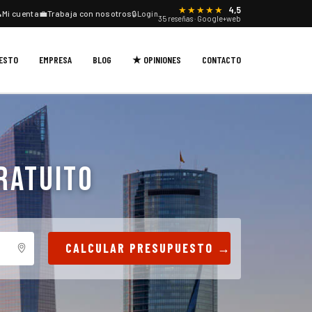
★★★★★
4,5

Mi cuenta
💼
Trabaja con nosotros
🔒
Login
35 reseñas · Google+web
UESTO
EMPRESA
BLOG
★ OPINIONES
CONTACTO
RATUITO
CALCULAR PRESUPUESTO →