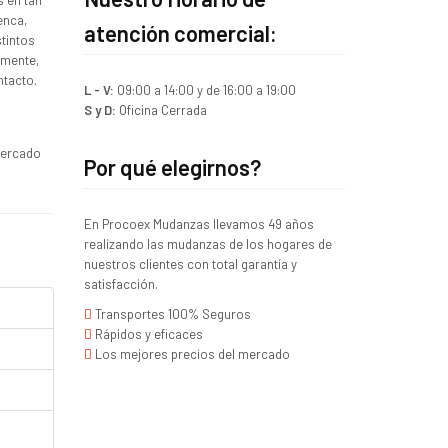
s en tan
enca,
atención comercial:
stintos
lmente,
ntacto.
L - V:
09:00 a 14:00 y de 16:00 a 19:00
S y D:
Oficina Cerrada
mercado
Por qué elegirnos?
En Procoex Mudanzas llevamos 49 años
realizando las mudanzas de los hogares de
nuestros clientes con total garantía y
satisfacción.
Transportes 100% Seguros
Rápidos y eficaces
Los mejores precios del mercado